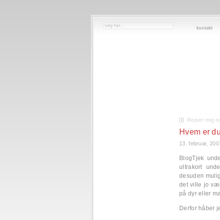
kontakt
Rejser mig o
Hvem er du
13. februar, 200
BlogTjek und
ultrakort un
desuden muligh
det ville jo væ
på dyr eller m
Derfor håber j