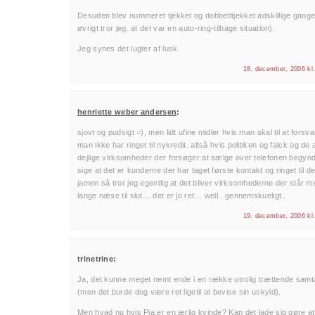
Desuden blev nummeret tjekket og dobbelttjekket adskillige gange 
øvrigt tror jeg, at det var en auto-ring-tilbage situation).
Jeg synes det lugter af lusk.
18. december, 2006 kl
henriette weber andersen
:
sjovt og pudsigt =), men lidt ufine midler hvis man skal til at forsva
man ikke har ringet til nykredit. altså hvis politiken og falck og de
dejlige virksomheder der forsøger at sælge over telefonen begynd
sige at det er kunderne der har taget første kontakt og ringet til d
jamen så tror jeg egentlig at det bliver virksomhederne der står 
lange næse til slut… det er jo ret… well.. gennemskueligt..
19. december, 2006 kl
trinetrine:
Ja, det kunne meget nemt ende i en række utrolig trættende samt
(men det burde dog være ret ligetil at bevise sin uskyld).
Men hvad nu hvis Pia er en ærlig kvinde? Kan det lade sig gøre a