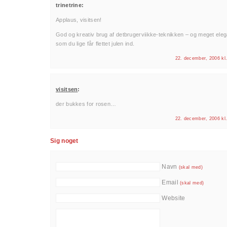
trinetrine:
Applaus, visitsen!
God og kreativ brug af detbrugerviikke-teknikken – og meget eleg
som du lige får flettet julen ind.
22. december, 2006 kl
visitsen
:
der bukkes for rosen…
22. december, 2006 kl
Sig noget
Navn
(skal med)
Email
(skal med)
Website