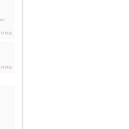
ant
. 17:15
. 21:19