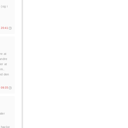
(og i
. 20:41
re at
 andre
er at
em..
med den
. 09:35
aler
t hacke