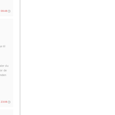
. 09:48
e til
aler du
or de
manden
. 23:06