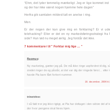
“Ehm, det lyder temmelig mærkeligt. Jeg er lige kommet ind 
og der har ikke været nogen hjemme hele dagen”
Herfra gik samtalen mildest talt en anelse i ring.
Men.
Er der nogen der kan give mig en forklaring? Er vi ude
telehacking? Eller er det en ny markedsføringsstrategi fra 
side? Hun lød nu meget ærlig. Jeg forstår det ikke.
7 kommentarer til " Forklar mig lige … "
Rasmus
:
Ny marketing, gætter jeg på. De må ikke ringe uopfordret til dig, så
stedet ringer de og påstår, at det var dig der ringede først… elle
havde Pia bare fået forkert nummer.
18. december, 2006 kl
trinetrine:
I så fald tror jeg ikke rigtigt, at Pia har deltaget i den sidste del af 
der hvor pengene skal hives hjem.