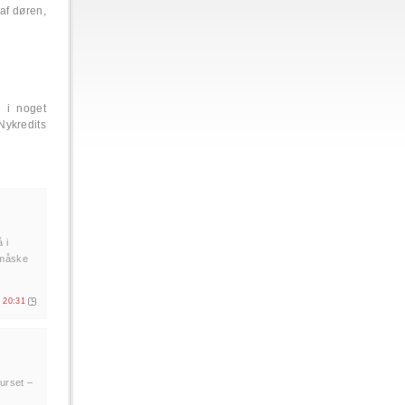
af døren,
 i noget
Nykredits
 i
r måske
. 20:31
kurset –