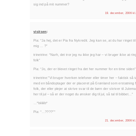
sig ind på mit nummer?
19. december, 2006 kl
visitsen
:
Pia: “Ja hej, det er Pia fra Nykredit. Jeg kan se, at du har ringet til
mig … ?”
trinetrine: “Narh, det tror jeg nu ikke jeg har – vi bruger ikke at ring
folk”
Pia: “Jo, der er blevet ringet fra det her nummer for en time siden”
trinetrine:”Vi bruger hverken telefoner eller timer her – faktisk så t
med en båndoptager der er placeret på Grønland som erstatning f
folk, der eller plejer at skrive svar til de børn der skriver til Jule
her til jul – så er der noget du ønsker dig til jul, så tal til bibbet…”
…*biiiiiib*
Pia: “…????”"
21. december, 2006 kl