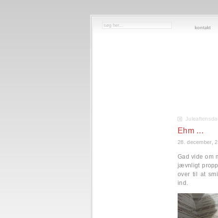
kontakt
Juleaftensda
Ehm …
28. december, 
Gad vide om m
jævnligt prop
over til at s
ind.