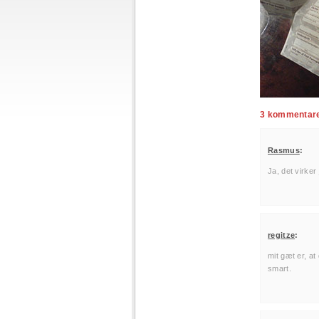
3 kommentarer
Rasmus
:
Ja, det virke
regitze
:
mit gæt er, at
smart.