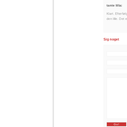
tante lilla:
Klart. Efterfø
den lille. Det 
Sig noget