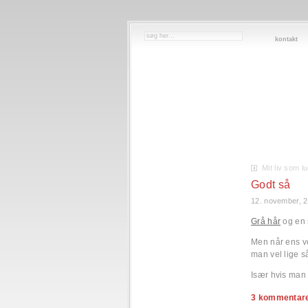
kontakt
Mit liv som l
Godt så
12. november, 
Grå hår
og en 
Men når ens v
man vel lige 
Især hvis man 
3 kommentarer