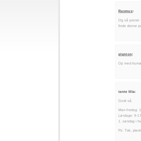
Rasmus
:
Og så poster 
finde denne po
planton
:
Op med humøre
tante lilla:
Godt så.
Man-fredag: 
Lørdage: 9-1
1. søndag i h
Ps: Tak, plant