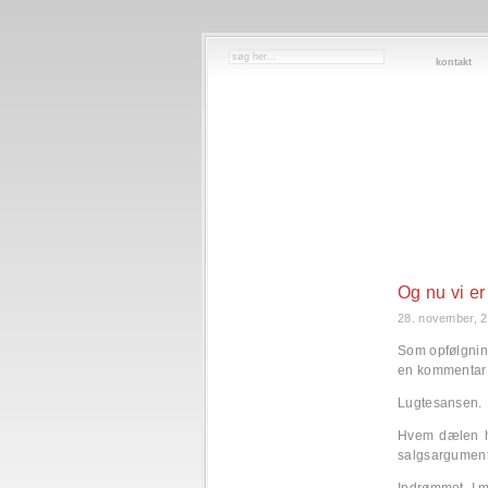
kontakt
Og nu vi e
28. november, 
Som opfølgning
en kommentar 
Lugtesansen.
Hvem dælen h
salgsargument