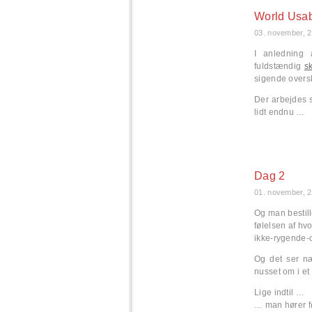
World Usab
03. november, 
I anledning
fuldstændig
sk
sigende overskr
Der arbejdes s
lidt endnu …
Dag 2
01. november, 
Og man bestill
følelsen af hv
ikke-rygende-
Og det ser næ
nusset om i et 
Lige indtil …
… man hører f