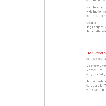
annoncere på 
Men hey. Jeg h
Hvis indtjeni
med at købe mig
Update:
Jeg har tjent $
Jeg er allered
Den kreati
06. november, 
De sidste dage
Masser af ef
langsommeligh
Jeg kiggede 
deres årstid.
ved stranden.