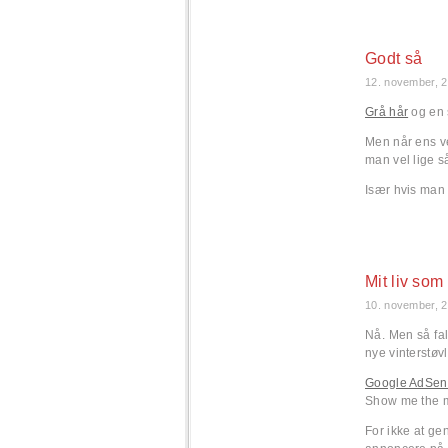
Godt så
12. november, 
Grå hår
og en 
Men når ens v
man vel lige 
Især hvis man 
Mit liv som
10. november, 
Nå. Men så fal
nye vinterstøvl
Google AdSen
Show me the 
For ikke at ge