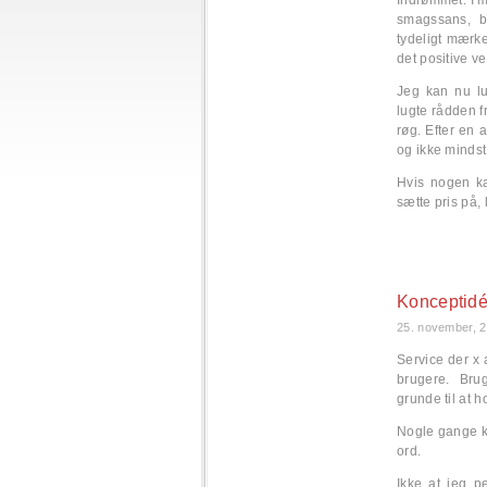
Indrømmet. I 
smagssans, b
tydeligt mærke
det positive v
Jeg kan nu lu
lugte rådden f
røg. Efter en 
og ikke mindst 
Hvis nogen ka
sætte pris på, 
Konceptid
25. november, 
Service der x 
brugere. Bru
grunde til at 
Nogle gange k
ord.
Ikke at jeg p