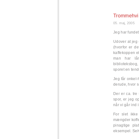
Trommehvir
05. maj, 2005
Jeg har fundet
Udover at jeg 
(hvorfor er de
kaffekoppen el
man har lån
biblioteksbog,
sporet en tende
Jeg får onkel-
derude, hvor 
Der er ca. tre
spor, er jeg o
når vi går ind 
For slet ikke
mængder koffei
pinagtige pla
eksempel. Selv