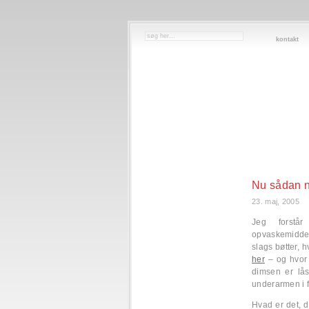
kontakt
Nu sådan n
23. maj, 2005
Jeg forstå
opvaskemiddel
slags bøtter, 
her
– og hvor 
dimsen er lås
underarmen i f
Hvad er det, d