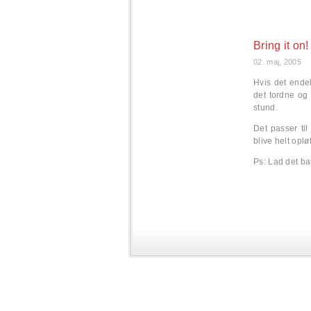
Bring it on!
02. maj, 2005
Hvis det endel
det tordne og 
stund.
Det passer til
blive helt opløf
Ps: Lad det ba