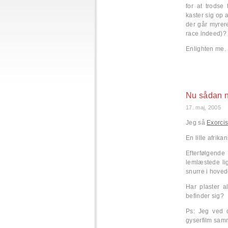
for at trodse
kaster sig op
der går myrere
race indeed)?
Enlighten me.
Nu sådan n
17. maj, 2005
Jeg så
Exorci
En lille afrika
Efterfølgend
lemlæstede li
snurre i hoved
Har plaster a
befinder sig?
Ps: Jeg ved d
gyserfilm sa