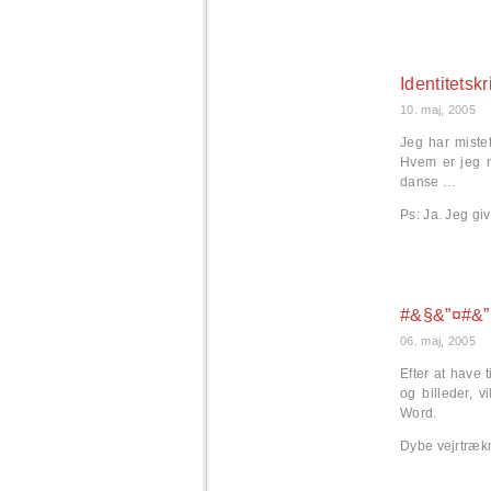
Identitetskr
10. maj, 2005
Jeg har miste
Hvem er jeg n
danse …
Ps: Ja. Jeg gi
#&§&”¤#&”
06. maj, 2005
Efter at have 
og billeder, v
Word.
Dybe vejrtrækn