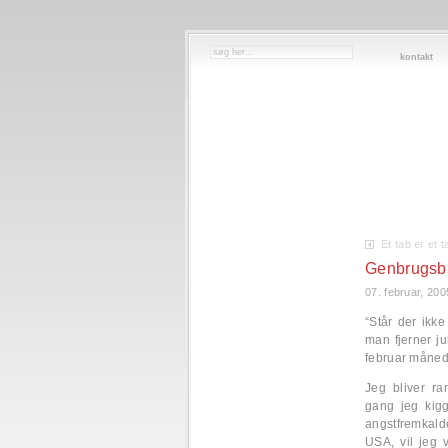
kontakt
Et tab er et t
Genbrugsb
07. februar, 200
“Står der ikk
man fjerner ju
februar måned!
Jeg bliver ra
gang jeg kig
angstfremkal
USA, vil jeg 