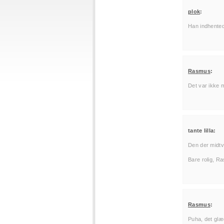
plok
:
Han indhente
Rasmus
:
Det var ikke m
tante lilla:
Den der midtve
Bare rolig, Ra
Rasmus
:
Puha, det glæ