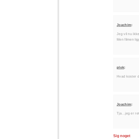
Joachim
:
Jeg vil nu ik
Men filmen lig
plok
:
Hvad koster d
Joachim
:
Tja…jeg er ret
Sig noget