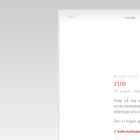
kontakt
tante tjekker
2100
17. august, 200
Idag så jeg v
underbenklæd
efterfulgt af 
Der er ingen g
7 kommentarer