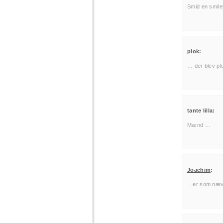
Smid en smiley
plok
:
… der blev pl
tante lilla:
Mænd …
Joachim
:
…er som nævnt