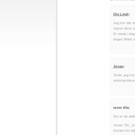
Ole Lindi
:
Jeg tror der 
sløver dens t
Er netop i dag
dagen føltes 
Jonas
:
Tante, jeg tro
omkring blive
tante lilla:
Det er da alt
Jonas: Du _ha
Gordon for ti