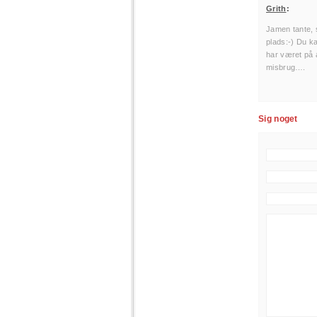
Grith
:
Jamen tante, 
plads:-) Du k
har været på a
misbrug….
Sig noget