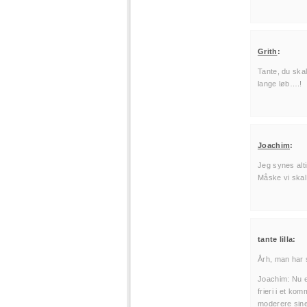
Grith
:
Tante, du skal
lange løb….!
Joachim
:
Jeg synes alti
Måske vi ska
tante lilla:
Årh, man har 
Joachim: Nu er
frieri i et k
moderere sine