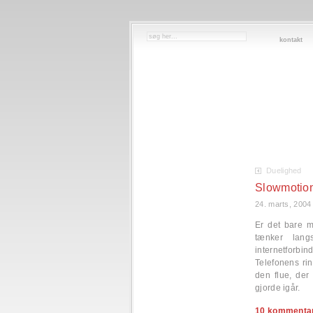
kontakt
Duelighed
Slowmotio
24. marts, 2004
Er det bare m
tænker lan
internetforbi
Telefonens ri
den flue, der
gjorde igår.
10 kommentar