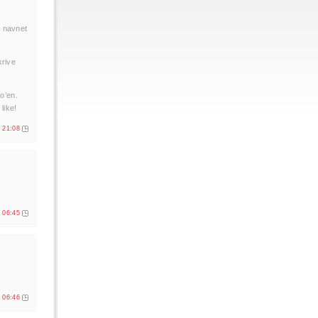
r navnet
krive
o’en.
like!
. 21:08
. 06:45
. 06:46