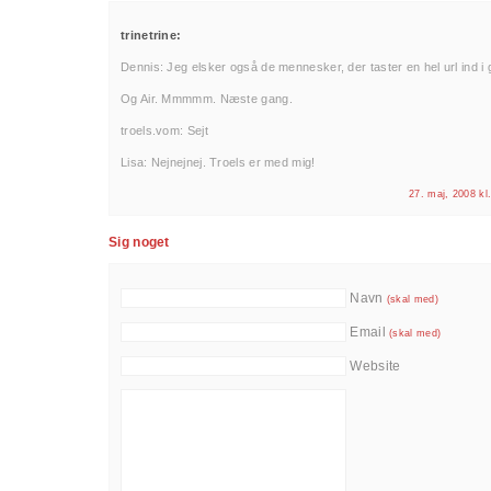
trinetrine:
Dennis: Jeg elsker også de mennesker, der taster en hel url ind i 
Og Air. Mmmmm. Næste gang.
troels.vom: Sejt
Lisa: Nejnejnej. Troels er med mig!
27. maj, 2008 kl
Sig noget
Navn
(skal med)
Email
(skal med)
Website