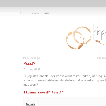
kontakt
arkiv
Skyggedyr
Tirsda
Pssst?
26. maj, 2008
Er jeg den eneste, der konsekvent taster forkert, når jeg sk
.com og dermed afslutter størstedelen af alle url’er og mai
med .vom?
4 kommentarer til " Pssst? "
Dennis
: