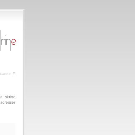
gstanke
al skrive
ladresser