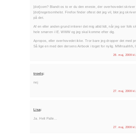
[dot]com? Blandt os to er du den eneste, der overhovedet skriver
[dot]nogetsomhelst. Firefox finder oftest det jeg vil, blot jeg skrive
på det.
Af en eller anden grund irriterer det mig altid lidt, når jeg ser folk s
hele smøren i IE. WWW og jeg skal komme efter dig.
Apropos, eller overhovedet ikke. Tror bare jeg dropper det med pr
Så lige en med den dersens Airbook i toget for nylig. MMrraahhh, I 
26. maj, 2008 kl
troels
:
nej
27. maj, 2008 kl
Lisa
:
Ja. Helt Palle…
27. maj, 2008 kl