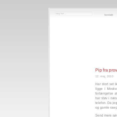
kontakt
Pip fra pro
12. maj, 2010
Har stort set 
ligge i Moskv
forlængelse a
har støv i næs
telefon. Da je
og gamle rawp
Send mere sø