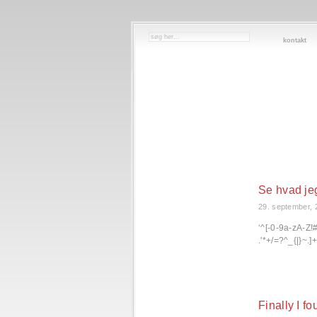
kontakt
Se hvad je
29. september, 
‘^[-0-9a-zA-Z
.'*+/=?^_{|}~.
Finally I f