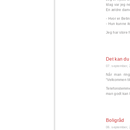
Idag var jeg n
En ældre dam
- Hvor er Beti
- Hun kunne ikk
Jeg har store f
Det kan du
07. september, 
Når man ring
“Velkommen til
Telefonstemme
man godt kan k
Boligråd
06. september, 