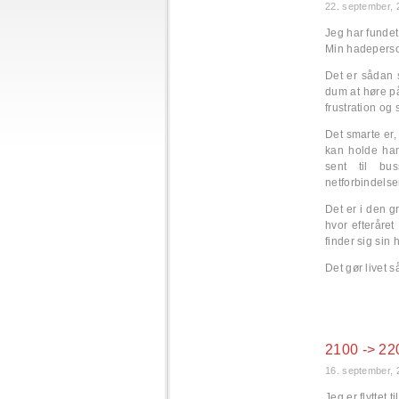
22. september, 
Jeg har funde
Min hadeperso
Det er sådan 
dum at høre på
frustration o
Det smarte er,
kan holde ham
sent til bu
netforbindelse
Det er i den g
hvor efteråret
finder sig sin
Det gør livet s
2100 -> 22
16. september, 
Jeg er flyttet t