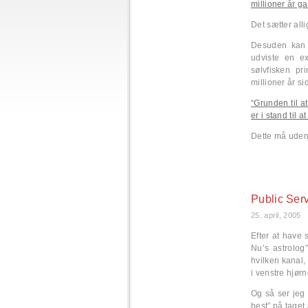
millioner år g
Det sætter all
Desuden kan 
udviste en ex
sølvfisken pr
millioner år si
“Grunden til a
er i stand til 
Dette må uden 
Public Ser
25. april, 2005
Efter at have 
Nu’s astrolog
hvilken kanal
i venstre hjørn
Og så ser jeg 
best” på taget 