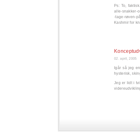
Ps: To, faktis
alle-snakker-
-tage-røven-p
Kashmir for kna
Konceptudv
02. april, 2005
Igår så jeg e
hysterisk, ski
Jeg er lidt i t
videreudviklin