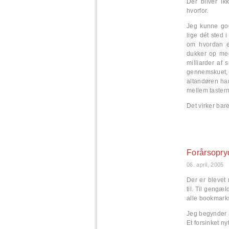
Der bliver ik
hvorfor.
Jeg kunne god
lige dét sted 
om hvordan e
dukker op med
milliarder af 
gennemskuet,
altandøren har
mellem tastern
Det virker bar
Forårsopry
06. april, 2005
Der er blevet 
til. Til gengæl
alle bookmark
Jeg begynder a
Et forsinket n