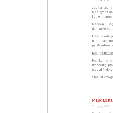
13. april, 2005
Jeg har aldrig
men synes da d
lidt for mange
Meeeen … jeg 
de måske har a
Først troede j
gang dukkede 
på Østerbros 
Nej, jeg mente
Her kunne ma
umanerlig pro
med at finde
d
Slået af Amage
Mandagsta
11. april, 2005