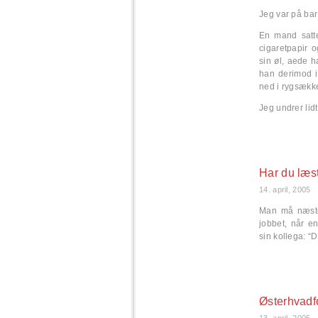
Jeg var på bar 
En mand satt
cigaretpapir 
sin øl, aede h
han derimod i
ned i rygsække
Jeg undrer lid
Har du læs
14. april, 2005
Man må næsten
jobbet, når en
sin kollega: “
Østerhvadf