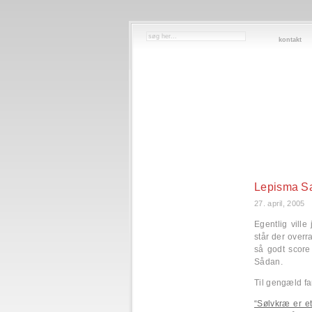
kontakt
Lepisma S
27. april, 2005
Egentlig ville
står der overr
så godt score 
Sådan.
Til gengæld fan
“Sølvkræ er e