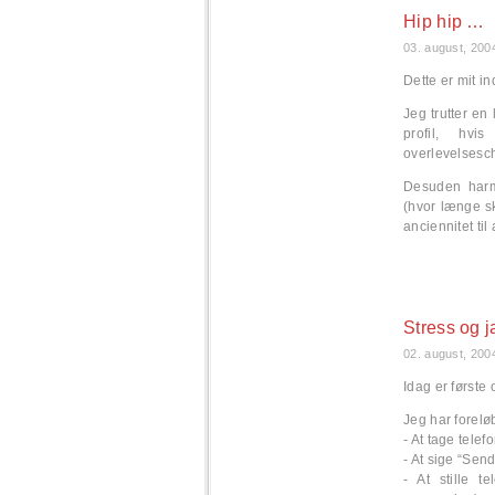
Hip hip …
03. august, 200
Dette er mit i
Jeg trutter en 
profil, hv
overlevelsesc
Desuden harmo
(hvor længe s
anciennitet til
Stress og j
02. august, 200
Idag er første
Jeg har foreløb
- At tage telefo
- At sige “Send
- At stille t