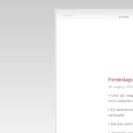
kontakt
Femtedagsk
06. august, 200
• Uret på væg
end computeru
• En tandrensn
udslaget)
• Det kan rent 