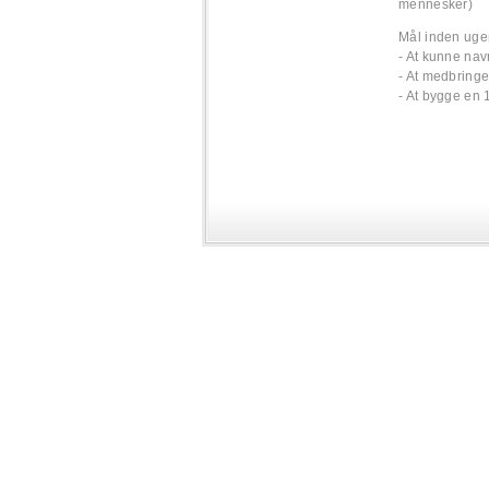
mennesker)
Mål inden uge
- At kunne nav
- At medbringe 
- At bygge en 1