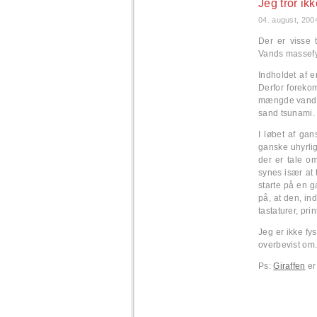
Jeg tror ik
04. august, 200
Der er visse 
Vands massefy
Indholdet af e
Derfor foreko
mængde vand, i
sand tsunami.
I løbet af ga
ganske uhyrli
der er tale o
synes især at 
starte på en 
på, at den, in
tastaturer, prin
Jeg er ikke fys
overbevist om
Ps:
Giraffen
er