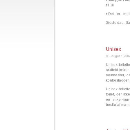
• Julepynt i a
til jul
• Det _er_ muli
Sidste dag. Så
Unisex
05. august, 200
Unisex toilett
arkitekt-lækre
mennesker, de
kontorsladder.
Unisex toilett
toilet, der ik
en virker-kun
består af mand