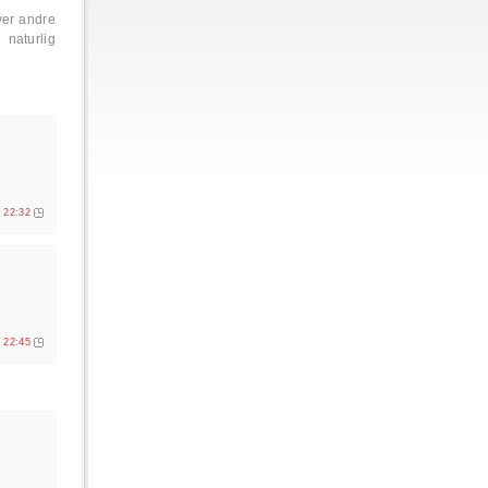
ver andre
naturlig
. 22:32
. 22:45