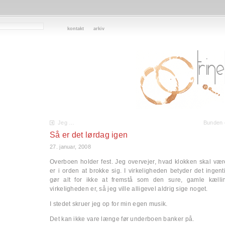
kontakt
arkiv
Jeg …
Bunden 
Så er det lørdag igen
27. januar, 2008
Overboen holder fest. Jeg overvejer, hvad klokken skal være
er i orden at brokke sig. I virkeligheden betyder det ingent
gør alt for ikke at fremstå som den sure, gamle kællin
virkeligheden er, så jeg ville alligevel aldrig sige noget.
I stedet skruer jeg op for min egen musik.
Det kan ikke vare længe før underboen banker på.