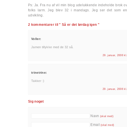
Ps: Ja. Fra nu af vil min blog udelukkende indeholde brok o
folks larm. Jeg blev 32 i mandags. Jeg ser det som en 
udvikling.
2 kommentarer til " Så er det lørdag igen "
Voller:
Jamen tillykke med de 32 så.
29. januar, 2008 kl
trinetrine:
Takker :)
29. januar, 2008 kl
Sig noget
Navn
(skal med)
Email
(skal med)