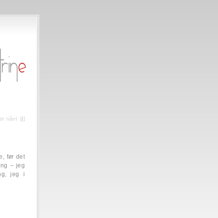
er nået
, før det
ing – jeg
g, jeg i