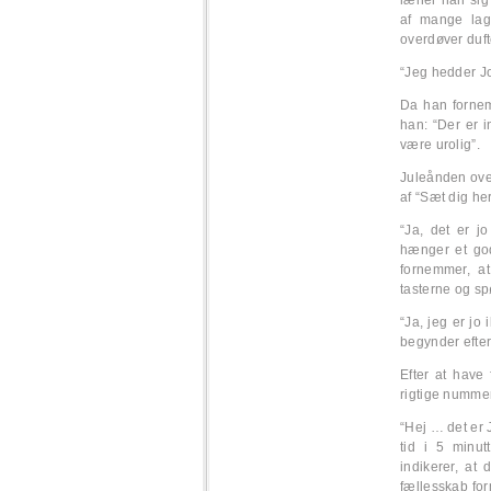
læner han sig
af mange lag
overdøver duft
“Jeg hedder Jo
Da han forne
han: “Der er i
være urolig”.
Juleånden over
af “Sæt dig her
“Ja, det er j
hænger et god
fornemmer, at
tasterne og s
“Ja, jeg er jo 
begynder efte
Efter at have
rigtige numme
“Hej … det er 
tid i 5 minu
indikerer, at 
fællesskab for