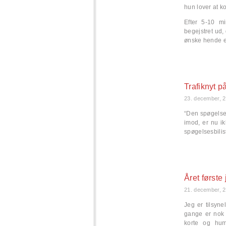
hun lover at 
Efter 5-10 m
begejstret ud,
ønske hende e
Trafiknyt p
23. december, 
“Den spøgelse
imod, er nu i
spøgelsesbili
Året første
21. december, 
Jeg er tilsyn
gange er nok t
korte og humø