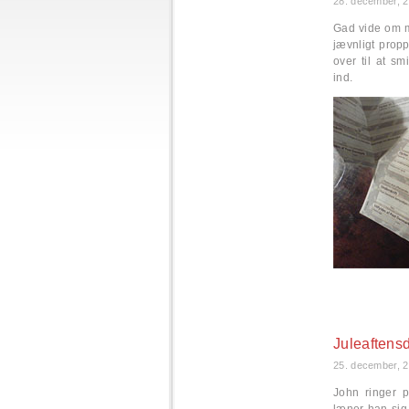
28. december, 
Gad vide om m
jævnligt prop
over til at s
ind.
Juleaftens
25. december, 
John ringer 