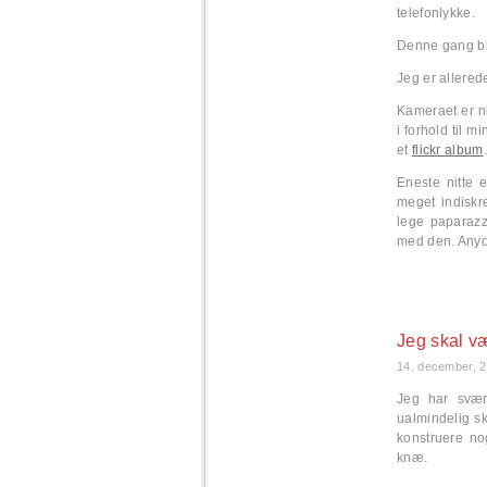
telefonlykke.
Denne gang b
Jeg er allerede
Kameraet er ni
i forhold til m
et
flickr album
.
Eneste nitte 
meget indiskr
lege paparazzi
med den. Any
Jeg skal væ
14. december, 
Jeg har svært
ualmindelig s
konstruere no
knæ.