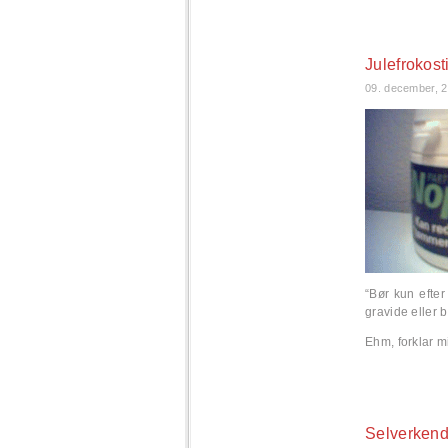
Julefrokos
09. december, 
“Bør kun efte
gravide eller 
Ehm, forklar m
Selverkend