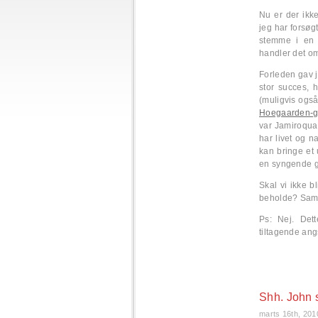
Nu er der ikk
jeg har forsøg
stemme i en 
handler det o
Forleden gav 
stor succes, h
(muligvis også
Hoegaarden-g
var Jamiroqua
har livet og n
kan bringe et 
en syngende gø
Skal vi ikke b
beholde? Sam
Ps: Nej. Det
tiltagende ang
Shh. John 
marts 16th, 201