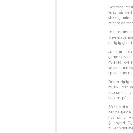
Gensynet med 
knap så herl
virkeligheden
mindre en meget
John er den n
tilsyneladende
er rigtig glad f
Jeg kan også g
gerne selv be
hvis jeg ikke 
vil jeg egentl
spiller musikke
Der er rigtig 
musik. Når de
Scenariet, hv
baseret på to u
Så i løbet af 
her på fjerde
hvornår vi va
fjernsynet. Og
bliver mødt med