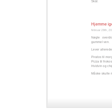
Skål.
Hjemme ig
februar 28th, 2
Nøgle overdr
gammel ven.
Lever allerede 
Piratos til mo
Pizza til frokos
Hvidvin og chi
Måske skulle 