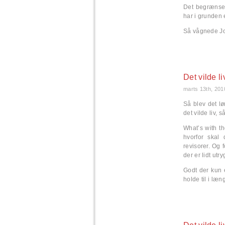
Det begrænse
har i grunden
Så vågnede Joh
Det vilde li
marts 13th, 201
Så blev det l
det vilde liv,
What’s with t
hvorfor skal 
revisorer. Og 
der er lidt utr
Godt der kun
holde til i læn