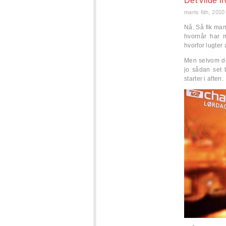
Det vilde li
marts 6th, 2010
Nå. Så fik man
hvornår har 
hvorfor lugter
Men selvom de
jo sådan set 
starter i aften.